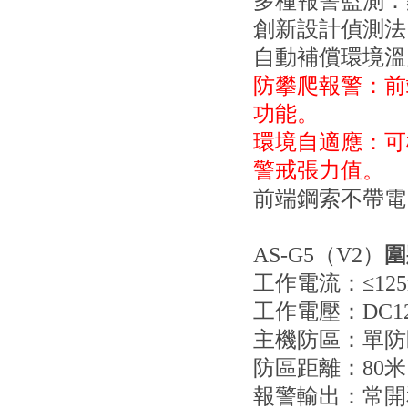
多種報警監測：
創新設計偵測法
自動補償環境溫
防攀爬報警：前
功能。
環境自適應：可
警戒張力值。
前端鋼索不帶電
AS-G5（V2）
圍
工作電流：≤125
工作電壓：DC12
主機防區：單防
防區距離：80米
報警輸出：常開