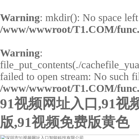
Warning
: mkdir(): No space left
/www/wwwroot/T1.COM/func
Warning
:
file_put_contents(./cachefile_y
failed to open stream: No such fil
/www/wwwroot/T1.COM/func
91视频网址入口,91视
版,91视频免费版黄色