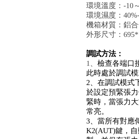
環境溫度：-10
環境濕度：40%-
機箱材質：鋁合
外形尺寸：695*1
調試
方法：
1、
檢查各端口接
此時處於調試模
2、在調試模式
於設定預緊張力
緊時，當張力大
常亮。
3、當所有對應
K2(AUT)